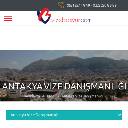
vizebasvur.com
tüm vize başvuru işlemlerinde
0531 257 44 49
-
0222 220 88 89
yanınızda!
vizebasvur.com
günümüzün sürekli değişen
koşullarına uygun olarak farklı alanlarda hizmet vermeye,
hizmetlerine yeni konular eklemeye devam ediyor.
ANTAKYA VİZE DANIŞMANLIĞI
Anasayfa
Blog
Antakya Vize Danışmanlığı