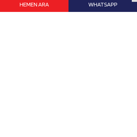
HEMEN ARA
WHATSAPP
www.vizebasvur.com deneyimli eğitim
danışmanları ile yurtdışı ile ilgili tüm
işlemlerinizde en büyük yardımcınızdır.