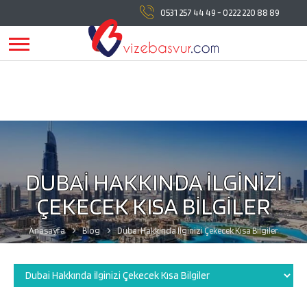
vizebasvur.com
tüm vize başvuru işlemlerinde
0531 257 44 49
-
0222 220 88 89
yanınızda!
vizebasvur.com
günümüzün sürekli değişen
koşullarına uygun olarak farklı alanlarda hizmet vermeye,
hizmetlerine yeni konular eklemeye devam ediyor.
DUBAİ HAKKINDA İLGİNİZİ
ÇEKECEK KISA BİLGİLER
Anasayfa
Blog
Dubai Hakkında İlginizi Çekecek Kısa Bilgiler