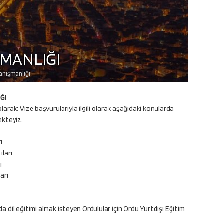
ŞMANLIĞI
anışmanlığı
ĞI
arak; Vize başvurularıyla ilgili olarak aşağıdaki konularda
ekteyiz.
ı
ları
ı
arı
dil eğitimi almak isteyen Ordulular için Ordu Yurtdışı Eğitim