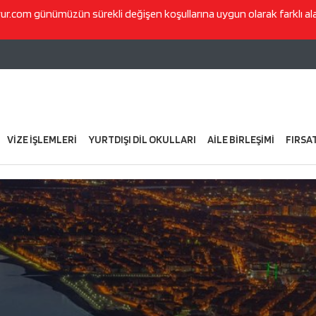
vur.com
günümüzün sürekli değişen koşullarına uygun olarak farklı a
VİZE İŞLEMLERİ
YURTDIŞI DİL OKULLARI
AİLE BİRLEŞİMİ
FIRSA