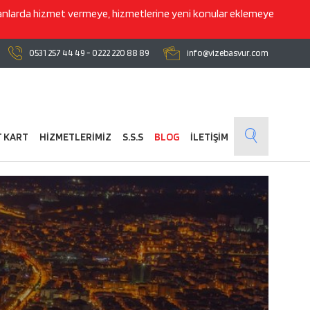
lanlarda hizmet vermeye, hizmetlerine yeni konular eklemeye
0531 257 44 49
-
0222 220 88 89
info@vizebasvur.com
T KART
HİZMETLERİMİZ
S.S.S
BLOG
İLETİŞİM