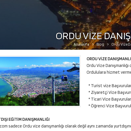
ORDU VİZE DANI
Anasayfa
Blog
Ordu Vize D
ORDU VİZE DANIŞMANLI
Ordu Vize Danışmanlığı ol
Ordululara hizmet verm
* Turist vize Başvurular
* Ziyaretçi Vize Başvuru
* Ticari Vize Başvurular
* Öğrenci Vize Başvurul
IŞI EĞİTİM DANIŞMANLIĞI
com sadece Ordu vize danışmanlığı olarak değil aynı zamanda yurtdışında 