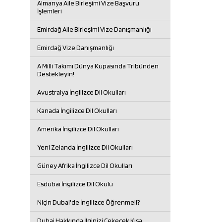
Almanya Aile Birleşimi Vize Başvuru
İşlemleri
Emirdağ Aile Birleşimi Vize Danışmanlığı
Emirdağ Vize Danışmanlığı
A Milli Takımı Dünya Kupasında Tribünden
Destekleyin!
Avustralya İngilizce Dil Okulları
Kanada İngilizce Dil Okulları
Amerika İngilizce Dil Okulları
Yeni Zelanda İngilizce Dil Okulları
Güney Afrika İngilizce Dil Okulları
Esdubaı İngilizce Dil Okulu
Niçin Dubai'de İngilizce Öğrenmeli?
Dubai Hakkında İlginizi Çekecek Kısa