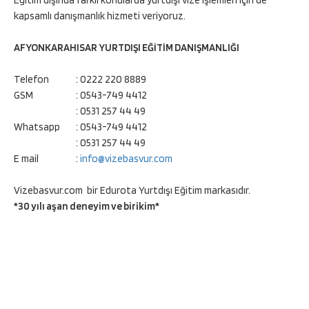
Eğitim dışında farklı konularda yurtdışı vize işlemleri için de
kapsamlı danışmanlık hizmeti veriyoruz.
AFYONKARAHISAR YURTDIŞI EĞİTİM DANIŞMANLIĞI
Telefon
: 0222 220 8889
GSM
: 0543-749 4412
: 0531 257 44 49
Whatsapp
: 0543-749 4412
: 0531 257 44 49
E mail
:
info@vizebasvur.com
Vizebasvur.com bir Edurota Yurtdışı Eğitim markasıdır.
*30 yılı aşan deneyim ve birikim*