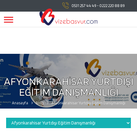
vizebasvur.com
tüm vize başvuru işlemlerinde
0531 257 44 49
-
0222 220 88 89
yanınızda!
vizebasvur.com
günümüzün sürekli değişen
koşullarına uygun olarak farklı alanlarda hizmet vermeye,
hizmetlerine yeni konular eklemeye devam ediyor.
AFYONKARAHİSAR YURTDIŞI
EĞİTİM DANIŞMANLIĞI
Anasayfa
Blog
Afyonkarahisar Yurtdışı Eğitim Danışmanlığı