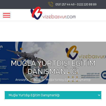
vizebasvur.com
tüm vize başvuru işlemlerinde
0531 257 44 49
-
0222 220 88 89
yanınızda!
vizebasvur.com
günümüzün sürekli değişen
koşullarına uygun olarak farklı alanlarda hizmet vermeye,
hizmetlerine yeni konular eklemeye devam ediyor.
MUĞLA YURTDIŞI EĞİTİM
DANIŞMANLIĞI
Anasayfa
Blog
Muğla Yurtdışı Eğitim Danışmanlığı