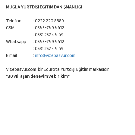
MUĞLA YURTDIŞI EĞİTİM DANIŞMANLIĞI
Telefon
: 0222 220 8889
GSM
: 0543-749 4412
: 0531 257 44 49
Whatsapp
: 0543-749 4412
: 0531 257 44 49
E mail
:
info@vizebasvur.com
Vizebasvur.com bir Edurota Yurtdışı Eğitim markasıdır.
*30 yılı aşan deneyim ve birikim*