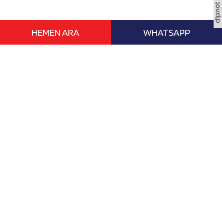
HEMEN ARA
WHATSAPP
www.vizebasvur.com deneyimli eğitim
danışmanları ile yurtdışı ile ilgili tüm