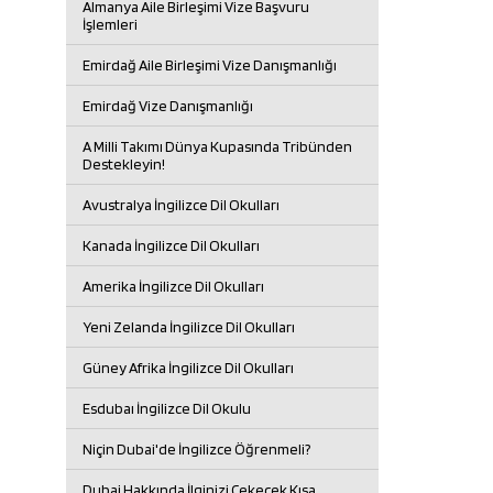
Almanya Aile Birleşimi Vize Başvuru
İşlemleri
Emirdağ Aile Birleşimi Vize Danışmanlığı
Emirdağ Vize Danışmanlığı
A Milli Takımı Dünya Kupasında Tribünden
Destekleyin!
Avustralya İngilizce Dil Okulları
Kanada İngilizce Dil Okulları
Amerika İngilizce Dil Okulları
Yeni Zelanda İngilizce Dil Okulları
Güney Afrika İngilizce Dil Okulları
Esdubaı İngilizce Dil Okulu
Niçin Dubai'de İngilizce Öğrenmeli?
Dubai Hakkında İlginizi Çekecek Kısa