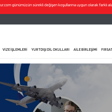
vur.com
günümüzün sürekli değişen koşullarına uygun olarak farklı a
VİZE İŞLEMLERİ
YURTDIŞI DİL OKULLARI
AİLE BİRLEŞİMİ
FIRSA