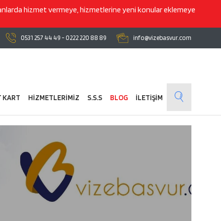
lanlarda hizmet vermeye, hizmetlerine yeni konular eklemeye
0531 257 44 49
-
0222 220 88 89
info@vizebasvur.com
T KART
HİZMETLERİMİZ
S.S.S
BLOG
İLETİŞİM