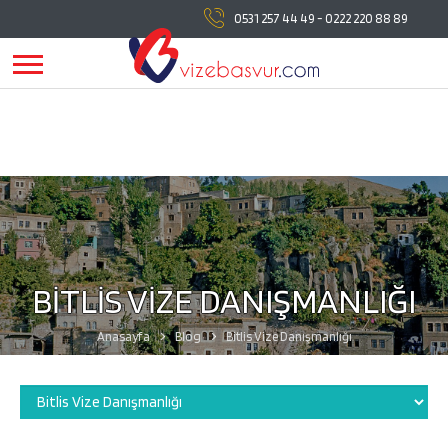
vizebasvur.com
tüm vize başvuru işlemlerinde
0531 257 44 49
-
0222 220 88 89
yanınızda!
vizebasvur.com
günümüzün sürekli değişen
koşullarına uygun olarak farklı alanlarda hizmet vermeye,
hizmetlerine yeni konular eklemeye devam ediyor.
BİTLİS VİZE DANIŞMANLIĞI
Anasayfa
Blog
Bitlis Vize Danışmanlığı