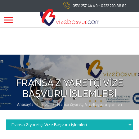
vizebasvur.com
tüm vize başvuru işlemlerinde
0531 257 44 49
-
0222 220 88 89
yanınızda!
vizebasvur.com
günümüzün sürekli değişen
koşullarına uygun olarak farklı alanlarda hizmet vermeye,
hizmetlerine yeni konular eklemeye devam ediyor.
FRANSA ZİYARETÇİ VİZE
BAŞVURU İŞLEMLERİ
Anasayfa
Blog
Fransa Ziyaretçi Vize Başvuru İşlemleri