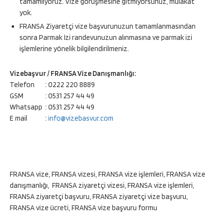
tamamlıyoruz. Vize görüşmesine gitmiyorsunuz, mülakat
yok.
FRANSA Ziyaretçi vize başvurunuzun tamamlanmasından
sonra Parmak İzi randevunuzun alınmasına ve parmak izi
işlemlerine yönelik bilgilendirilmeniz.
Vizebaşvur / FRANSA Vize Danışmanlığı:
Telefon
: 0222 220 8889
GSM
: 0531 257 44 49
Whatsapp
: 0531 257 44 49
E mail
:
info@vizebasvur.com
FRANSA vize, FRANSA vizesi, FRANSA vize işlemleri, FRANSA vize
danışmanlığı, FRANSA ziyaretçi vizesi, FRANSA vize işlemleri,
FRANSA ziyaretçi başvuru, FRANSA ziyaretçi vize başvuru,
FRANSA vize ücreti, FRANSA vize başvuru formu