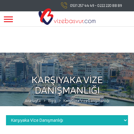
vizebasvur.com
tüm vize başvuru işlemlerinde
0531 257 44 49
-
0222 220 88 89
yanınızda!
vizebasvur.com
günümüzün sürekli değişen
koşullarına uygun olarak farklı alanlarda hizmet vermeye,
hizmetlerine yeni konular eklemeye devam ediyor.
KARŞIYAKA VİZE
DANIŞMANLIĞI
Anasayfa
Blog
Karşıyaka Vize Danışmanlığı