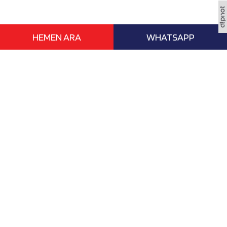
HEMEN ARA
WHATSAPP
www.vizebasvur.com deneyimli eğitim
danışmanları ile yurtdışı ile ilgili tüm