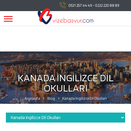
vizebasvur.com
tüm vize başvuru işlemlerinde
0531 257 44 49
-
0222 220 88 89
yanınızda!
vizebasvur.com
günümüzün sürekli değişen
koşullarına uygun olarak farklı alanlarda hizmet vermeye,
hizmetlerine yeni konular eklemeye devam ediyor.
KANADA İNGİLİZCE DİL
OKULLARI
Anasayfa
Blog
Kanada İngilizce Dil Okulları