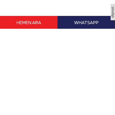
HEMEN ARA
WHATSAPP
www.vizebasvur.com deneyimli eğitim