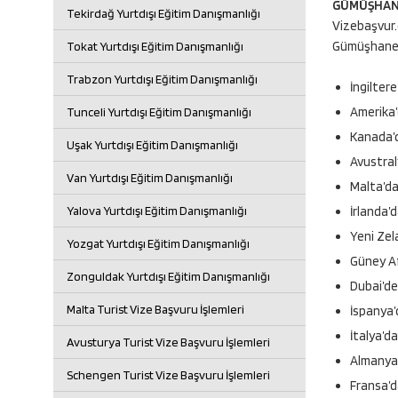
GÜMÜŞHANE
Tekirdağ Yurtdışı Eğitim Danışmanlığı
Vizebaşvur.
Gümüşhane Y
Tokat Yurtdışı Eğitim Danışmanlığı
Trabzon Yurtdışı Eğitim Danışmanlığı
İngiltere
Amerika’
Tunceli Yurtdışı Eğitim Danışmanlığı
Kanada’d
Uşak Yurtdışı Eğitim Danışmanlığı
Avustral
Van Yurtdışı Eğitim Danışmanlığı
Malta’da
Yalova Yurtdışı Eğitim Danışmanlığı
İrlanda’
Yeni Zel
Yozgat Yurtdışı Eğitim Danışmanlığı
Güney Af
Zonguldak Yurtdışı Eğitim Danışmanlığı
Dubai’de
Malta Turist Vize Başvuru İşlemleri
İspanya’d
İtalya’da
Avusturya Turist Vize Başvuru İşlemleri
Almanya’
Schengen Turist Vize Başvuru İşlemleri
Fransa’d