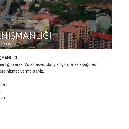
NIŞMANLIĞI
e Danışmanlığı
ŞMANLIĞI
ığı olarak; Vize başvurularıyla ilgili olarak aşağıdaki
ere hizmet vermekteyiz.
ı
ları
ı
arı