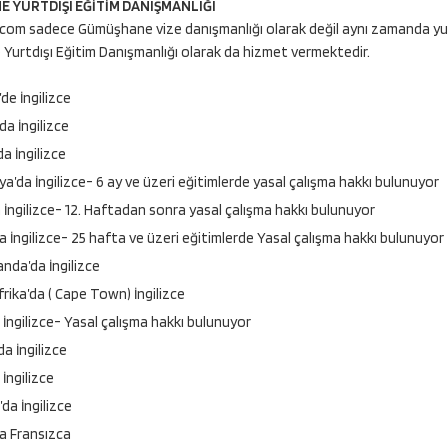
 YURTDIŞI EĞİTİM DANIŞMANLIĞI
com sadece Gümüşhane vize danışmanlığı olarak değil aynı zamanda yurt
urtdışı Eğitim Danışmanlığı olarak da hizmet vermektedir.
’de İngilizce
da İngilizce
a İngilizce
ya’da İngilizce- 6 ay ve üzeri eğitimlerde yasal çalışma hakkı bulunuyor
 İngilizce- 12. Haftadan sonra yasal çalışma hakkı bulunuyor
da İngilizce- 25 hafta ve üzeri eğitimlerde Yasal çalışma hakkı bulunuyor
anda’da İngilizce
rika’da ( Cape Town) İngilizce
 İngilizce- Yasal çalışma hakkı bulunuyor
a İngilizce
 İngilizce
da İngilizce
a Fransızca