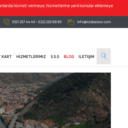
lanlarda hizmet vermeye, hizmetlerine yeni konular eklemeye
0531 257 44 49
-
0222 220 88 89
info@vizebasvur.com
T KART
HİZMETLERİMİZ
S.S.S
BLOG
İLETİŞİM