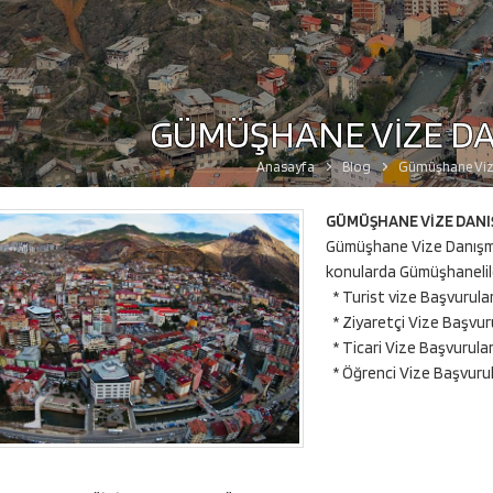
GÜMÜŞHANE VİZE DA
Anasayfa
Blog
Gümüşhane Viz
GÜMÜŞHANE VİZE DANI
Gümüşhane Vize Danışmanl
konularda Gümüşhanelil
* Turist vize Başvurular
* Ziyaretçi Vize Başvuru
* Ticari Vize Başvurular
* Öğrenci Vize Başvurul