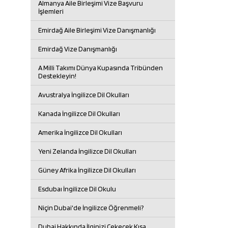
Almanya Aile Birleşimi Vize Başvuru
İşlemleri
Emirdağ Aile Birleşimi Vize Danışmanlığı
Emirdağ Vize Danışmanlığı
A Milli Takımı Dünya Kupasında Tribünden
Destekleyin!
Avustralya İngilizce Dil Okulları
Kanada İngilizce Dil Okulları
Amerika İngilizce Dil Okulları
Yeni Zelanda İngilizce Dil Okulları
Güney Afrika İngilizce Dil Okulları
Esdubaı İngilizce Dil Okulu
Niçin Dubai'de İngilizce Öğrenmeli?
Dubai Hakkında İlginizi Çekecek Kısa