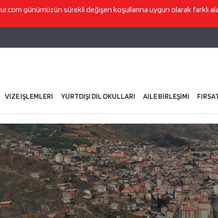
vur.com
günümüzün sürekli değişen koşullarına uygun olarak farklı a
VİZE İŞLEMLERİ
YURTDIŞI DİL OKULLARI
AİLE BİRLEŞİMİ
FIRSA