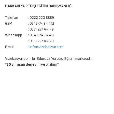
HAKKARI YURTDIŞI EĞİTİM DANIŞMANLIĞI
Telefon
: 0222 220 8889
GSM
: 0543-749 4412
: 0531 257 44 49
Whatsapp
: 0543-749 4412
: 0531 257 44 49
E mail
:
info@vizebasvur.com
Vizebasvur.com bir Edurota Yurtdışı Eğitim markasıdır.
*30 yılı aşan deneyim ve birikim*