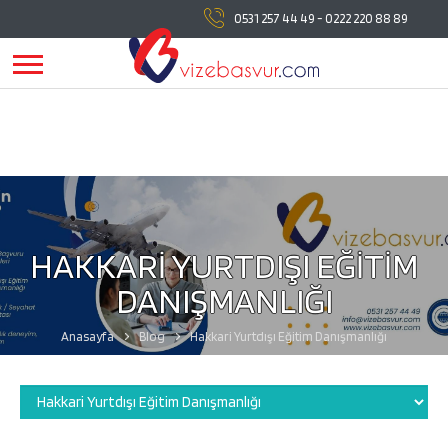
vizebasvur.com
tüm vize başvuru işlemlerinde
0531 257 44 49
-
0222 220 88 89
yanınızda!
vizebasvur.com
günümüzün sürekli değişen
koşullarına uygun olarak farklı alanlarda hizmet vermeye,
hizmetlerine yeni konular eklemeye devam ediyor.
HAKKARİ YURTDIŞI EĞİTİM
DANIŞMANLIĞI
Anasayfa
Blog
Hakkari Yurtdışı Eğitim Danışmanlığı