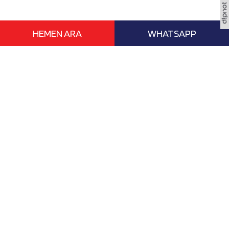
HEMEN ARA
WHATSAPP
www.vizebasvur.com deneyimli eğitim
danışmanları ile yurtdışı ile ilgili tüm