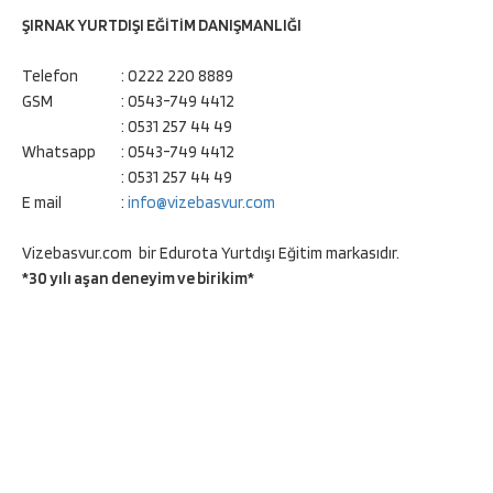
ŞIRNAK YURTDIŞI EĞİTİM DANIŞMANLIĞI
Telefon
: 0222 220 8889
GSM
: 0543-749 4412
: 0531 257 44 49
Whatsapp
: 0543-749 4412
: 0531 257 44 49
E mail
:
info@vizebasvur.com
Vizebasvur.com bir Edurota Yurtdışı Eğitim markasıdır.
*30 yılı aşan deneyim ve birikim*