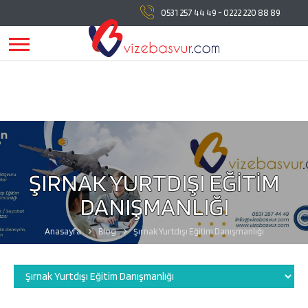
vizebasvur.com
tüm vize başvuru işlemlerinde
0531 257 44 49
-
0222 220 88 89
yanınızda!
vizebasvur.com
günümüzün sürekli değişen
koşullarına uygun olarak farklı alanlarda hizmet vermeye,
hizmetlerine yeni konular eklemeye devam ediyor.
ŞIRNAK YURTDIŞI EĞİTİM
DANIŞMANLIĞI
Anasayfa
Blog
Şırnak Yurtdışı Eğitim Danışmanlığı