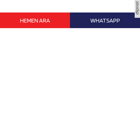
HEMEN ARA
WHATSAPP
www.vizebasvur.com deneyimli eğitim
danışmanları ile yurtdışı ile ilgili tüm