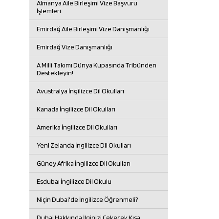
Almanya Aile Birleşimi Vize Başvuru
İşlemleri
Emirdağ Aile Birleşimi Vize Danışmanlığı
Emirdağ Vize Danışmanlığı
A Milli Takımı Dünya Kupasında Tribünden
Destekleyin!
Avustralya İngilizce Dil Okulları
Kanada İngilizce Dil Okulları
Amerika İngilizce Dil Okulları
Yeni Zelanda İngilizce Dil Okulları
Güney Afrika İngilizce Dil Okulları
Esdubaı İngilizce Dil Okulu
Niçin Dubai'de İngilizce Öğrenmeli?
Dubai Hakkında İlginizi Çekecek Kısa