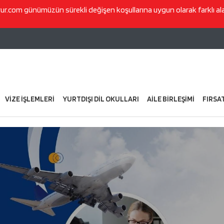
vur.com
günümüzün sürekli değişen koşullarına uygun olarak farklı a
VİZE İŞLEMLERİ
YURTDIŞI DİL OKULLARI
AİLE BİRLEŞİMİ
FIRSA