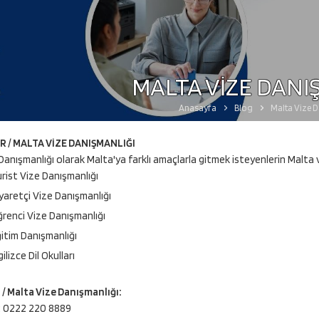
MALTA VİZE DANI
Anasayfa
Blog
Malta Vize D
 / MALTA VİZE DANIŞMANLIĞI
Danışmanlığı olarak Malta'ya farklı amaçlarla gitmek isteyenlerin Malta 
rist Vize Danışmanlığı
yaretçi Vize Danışmanlığı
renci Vize Danışmanlığı
itim Danışmanlığı
ilizce Dil Okulları
/ Malta Vize Danışmanlığı:
: 0222 220 8889