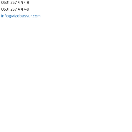
: 0531 257 44 49
: 0531 257 44 49
:
info@vizebasvur.com