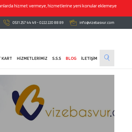
lanlarda hizmet vermeye, hizmetlerine yeni konular eklemeye
0531 257 44 49
-
0222 220 88 89
info@vizebasvur.com
T KART
HİZMETLERİMİZ
S.S.S
BLOG
İLETİŞİM