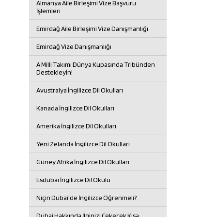
Almanya Aile Birleşimi Vize Başvuru
İşlemleri
Emirdağ Aile Birleşimi Vize Danışmanlığı
Emirdağ Vize Danışmanlığı
A Milli Takımı Dünya Kupasında Tribünden
Destekleyin!
Avustralya İngilizce Dil Okulları
Kanada İngilizce Dil Okulları
Amerika İngilizce Dil Okulları
Yeni Zelanda İngilizce Dil Okulları
Güney Afrika İngilizce Dil Okulları
Esdubaı İngilizce Dil Okulu
Niçin Dubai'de İngilizce Öğrenmeli?
Dubai Hakkında İlginizi Çekecek Kısa