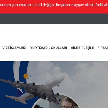
vur.com
günümüzün sürekli değişen koşullarına uygun olarak farklı a
VİZE İŞLEMLERİ
YURTDIŞI DİL OKULLARI
AİLE BİRLEŞİMİ
FIRSA