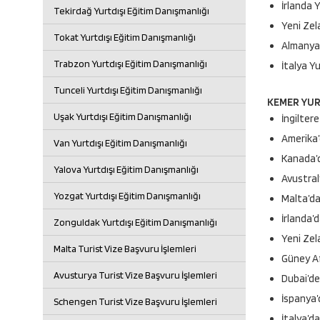
İrlanda 
Tekirdağ Yurtdışı Eğitim Danışmanlığı
Yeni Zel
Tokat Yurtdışı Eğitim Danışmanlığı
Almanya 
Trabzon Yurtdışı Eğitim Danışmanlığı
İtalya Y
Tunceli Yurtdışı Eğitim Danışmanlığı
KEMER YURT
Uşak Yurtdışı Eğitim Danışmanlığı
İngiltere
Amerika’d
Van Yurtdışı Eğitim Danışmanlığı
Kanada’da
Yalova Yurtdışı Eğitim Danışmanlığı
Avustral
Yozgat Yurtdışı Eğitim Danışmanlığı
Malta’da
İrlanda’d
Zonguldak Yurtdışı Eğitim Danışmanlığı
Yeni Zel
Malta Turist Vize Başvuru İşlemleri
Güney Af
Avusturya Turist Vize Başvuru İşlemleri
Dubai’de
İspanya’
Schengen Turist Vize Başvuru İşlemleri
İtalya’da