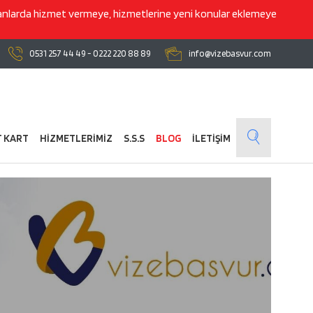
lanlarda hizmet vermeye, hizmetlerine yeni konular eklemeye
0531 257 44 49
-
0222 220 88 89
info@vizebasvur.com
T KART
HİZMETLERİMİZ
S.S.S
BLOG
İLETİŞİM