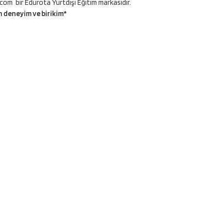
com bir Edurota Yurtdışı Eğitim markasıdır.
an deneyim ve birikim*