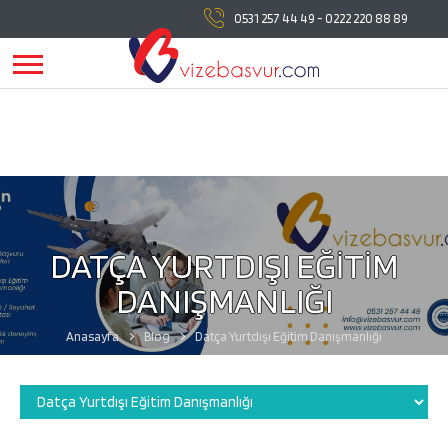
vizebasvur.com
tüm vize başvuru işlemlerinde
0531 257 44 49
-
0222 220 88 89
yanınızda!
vizebasvur.com
günümüzün sürekli değişen
koşullarına uygun olarak farklı alanlarda hizmet vermeye,
hizmetlerine yeni konular eklemeye devam ediyor.
DATÇA YURTDIŞI EĞİTİM
DANIŞMANLIĞI
Anasayfa
Blog
Datça Yurtdışı Eğitim Danışmanlığı