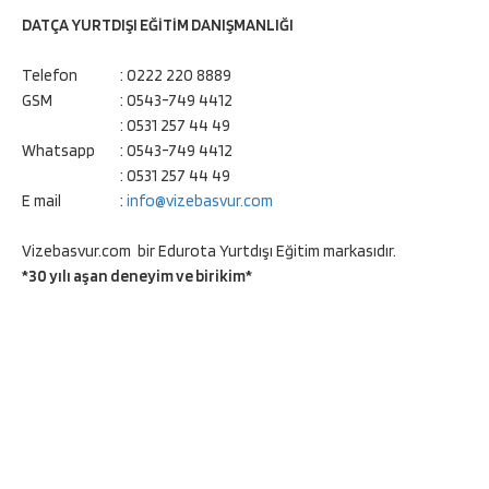
DATÇA YURTDIŞI EĞİTİM DANIŞMANLIĞI
Telefon
: 0222 220 8889
GSM
: 0543-749 4412
: 0531 257 44 49
Whatsapp
: 0543-749 4412
: 0531 257 44 49
E mail
:
info@vizebasvur.com
Vizebasvur.com bir Edurota Yurtdışı Eğitim markasıdır.
*30 yılı aşan deneyim ve birikim*