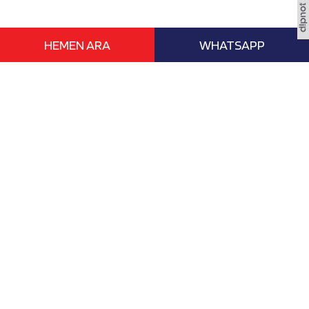
HEMEN ARA
WHATSAPP
www.vizebasvur.com deneyimli eğitim
danışmanları ile yurtdışı ile ilgili tüm