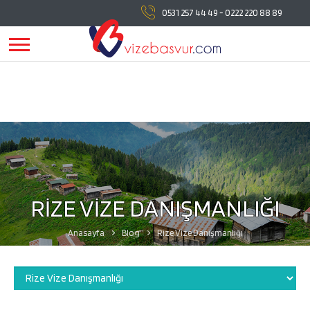
vizebasvur.com
tüm vize başvuru işlemlerinde
0531 257 44 49
-
0222 220 88 89
yanınızda!
vizebasvur.com
günümüzün sürekli değişen
koşullarına uygun olarak farklı alanlarda hizmet vermeye,
hizmetlerine yeni konular eklemeye devam ediyor.
RİZE VİZE DANIŞMANLIĞI
Anasayfa
Blog
Rize Vize Danışmanlığı