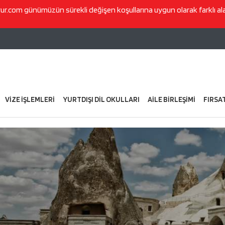
vur.com
günümüzün sürekli değişen koşullarına uygun olarak farklı a
VİZE İŞLEMLERİ
YURTDIŞI DİL OKULLARI
AİLE BİRLEŞİMİ
FIRSA