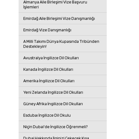
Almanya Aile Birleşimi Vize Başvuru
İşlemleri
Emirdağ Aile Birleşimi Vize Danışmanlığı
Emirdağ Vize Danışmanlığı
A Milli Takımı Dünya Kupasında Tribünden
Destekleyin!
Avustralya İngilizce Dil Okulları
Kanada İngilizce Dil Okulları
Amerika İngilizce Dil Okulları
Yeni Zelanda İngilizce Dil Okulları
Güney Afrika İngilizce Dil Okulları
Esdubaı İngilizce Dil Okulu
Niçin Dubai'de İngilizce Öğrenmeli?
Dubai Hakkında İlginizi Çekecek Kısa