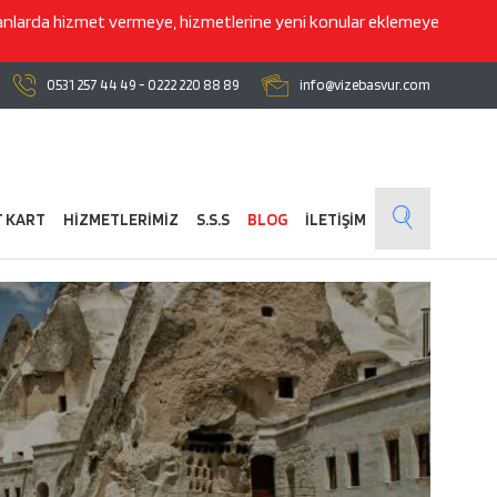
lanlarda hizmet vermeye, hizmetlerine yeni konular eklemeye
0531 257 44 49
-
0222 220 88 89
info@vizebasvur.com
T KART
HİZMETLERİMİZ
S.S.S
BLOG
İLETİŞİM