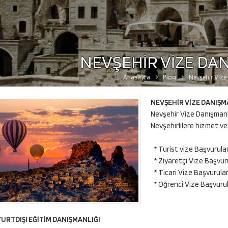
NEVŞEHİR VİZE DA
Anasayfa
Blog
Nevşehir Vize
NEVŞEHİR VİZE DANIŞM
Nevşehir Vize Danışmanlığ
Nevşehirlilere hizmet v
* Turist vize Başvurular
* Ziyaretçi Vize Başvuru
* Ticari Vize Başvurular
* Öğrenci Vize Başvurul
URTDIŞI EĞİTİM DANIŞMANLIĞI