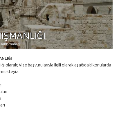
NIŞMANLIĞI
 Danışmanlığı
ANLIĞI
ı olarak; Vize başvurularıyla ilgili olarak aşağıdaki konularda
ermekteyiz.
ı
ları
ı
arı