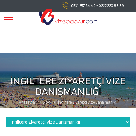
vizebasvur.com
tüm vize başvuru işlemlerinde
0531 257 44 49
-
0222 220 88 89
yanınızda!
vizebasvur.com
günümüzün sürekli değişen
koşullarına uygun olarak farklı alanlarda hizmet vermeye,
hizmetlerine yeni konular eklemeye devam ediyor.
İNGİLTERE ZİYARETÇİ VİZE
DANIŞMANLIĞI
Anasayfa
Blog
İngiltere Ziyaretçi Vize Danışmanlığı