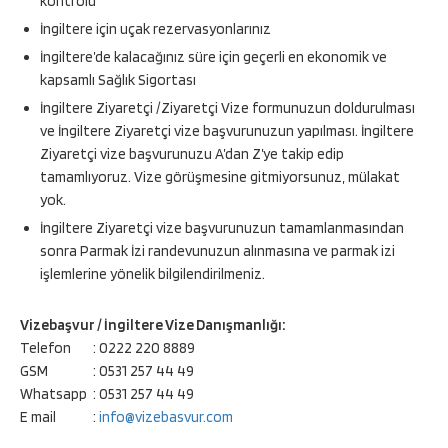
kontrolü
İngiltere için uçak rezervasyonlarınız
İngiltere’de kalacağınız süre için geçerli en ekonomik ve
kapsamlı Sağlık Sigortası
İngiltere Ziyaretçi /Ziyaretçi Vize formunuzun doldurulması
ve İngiltere Ziyaretçi vize başvurunuzun yapılması. İngiltere
Ziyaretçi vize başvurunuzu A’dan Z’ye takip edip
tamamlıyoruz. Vize görüşmesine gitmiyorsunuz, mülakat
yok.
İngiltere Ziyaretçi vize başvurunuzun tamamlanmasından
sonra Parmak İzi randevunuzun alınmasına ve parmak izi
işlemlerine yönelik bilgilendirilmeniz.
Vizebaşvur / İngiltere Vize Danışmanlığı:
Telefon
: 0222 220 8889
GSM
: 0531 257 44 49
Whatsapp
: 0531 257 44 49
E mail
:
info@vizebasvur.com