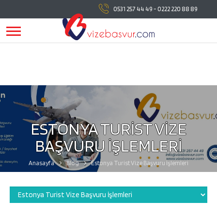
vizebasvur.com
tüm vize başvuru işlemlerinde
0531 257 44 49
-
0222 220 88 89
yanınızda!
vizebasvur.com
günümüzün sürekli değişen
koşullarına uygun olarak farklı alanlarda hizmet vermeye,
hizmetlerine yeni konular eklemeye devam ediyor.
ESTONYA TURİST VİZE
BAŞVURU İŞLEMLERİ
Anasayfa
Blog
Estonya Turist Vize Başvuru İşlemleri