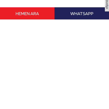
HEMEN ARA
WHATSAPP
www.vizebasvur.com deneyimli eğitim
danışmanları ile yurtdışı ile ilgili tüm
işlemlerinizde en büyük yardımcınızdır.