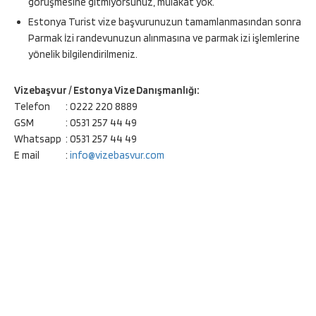
görüşmesine gitmiyorsunuz, mülakat yok.
Estonya Turist vize başvurunuzun tamamlanmasından sonra
Parmak İzi randevunuzun alınmasına ve parmak izi işlemlerine
yönelik bilgilendirilmeniz.
Vizebaşvur / Estonya Vize Danışmanlığı:
Telefon
: 0222 220 8889
GSM
: 0531 257 44 49
Whatsapp
: 0531 257 44 49
E mail
:
info@vizebasvur.com