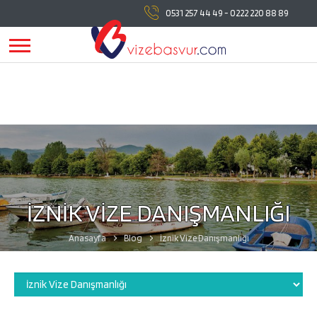
vizebasvur.com
tüm vize başvuru işlemlerinde
0531 257 44 49
-
0222 220 88 89
yanınızda!
vizebasvur.com
günümüzün sürekli değişen
koşullarına uygun olarak farklı alanlarda hizmet vermeye,
hizmetlerine yeni konular eklemeye devam ediyor.
İZNİK VİZE DANIŞMANLIĞI
Anasayfa
Blog
İznik Vize Danışmanlığı