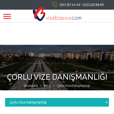
vizebasvur.com
tüm vize başvuru işlemlerinde
0531 257 44 49
-
0222 220 88 89
yanınızda!
vizebasvur.com
günümüzün sürekli değişen
koşullarına uygun olarak farklı alanlarda hizmet vermeye,
hizmetlerine yeni konular eklemeye devam ediyor.
ÇORLU VİZE DANIŞMANLIĞI
Anasayfa
Blog
Çorlu Vize Danışmanlığı