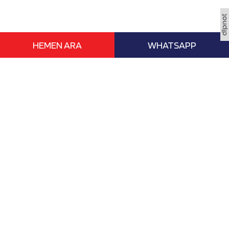
HEMEN ARA
WHATSAPP
www.vizebasvur.com deneyimli eğitim