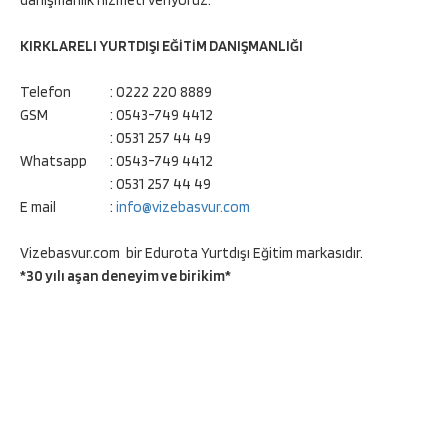
danışmanlık hizmeti veriyoruz.
KIRKLARELI YURTDIŞI EĞİTİM DANIŞMANLIĞI
Telefon
: 0222 220 8889
GSM
: 0543-749 4412
: 0531 257 44 49
Whatsapp
: 0543-749 4412
: 0531 257 44 49
E mail
:
info@vizebasvur.com
Vizebasvur.com bir Edurota Yurtdışı Eğitim markasıdır.
*30 yılı aşan deneyim ve birikim*