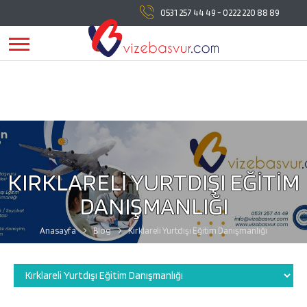
vizebasvur.com
tüm vize başvuru işlemlerinde
0531 257 44 49
-
0222 220 88 89
yanınızda!
vizebasvur.com
günümüzün sürekli değişen
koşullarına uygun olarak farklı alanlarda hizmet vermeye,
hizmetlerine yeni konular eklemeye devam ediyor.
KIRKLARELİ YURTDIŞI EĞİTİM
DANIŞMANLIĞI
Anasayfa
Blog
Kırklareli Yurtdışı Eğitim Danışmanlığı