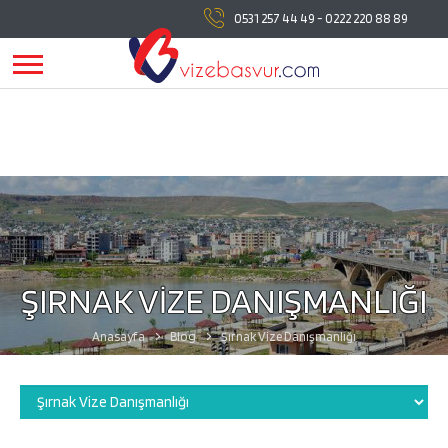
vizebasvur.com
tüm vize başvuru işlemlerinde
0531 257 44 49
-
0222 220 88 89
yanınızda!
vizebasvur.com
günümüzün sürekli değişen
koşullarına uygun olarak farklı alanlarda hizmet vermeye,
hizmetlerine yeni konular eklemeye devam ediyor.
ŞIRNAK VİZE DANIŞMANLIĞI
Anasayfa
Blog
Şırnak Vize Danışmanlığı